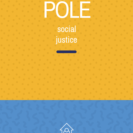
PÔLE
social
justice