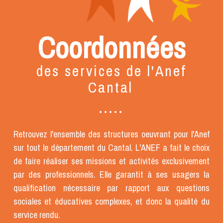
Document individuel de Prise en
C.H.R.S
Charge
(545Ko)
Coordonnées
Règlement de fonctionnement CHRS
Rapport d'Activité 2024
(807Ko)
(294Ko)
des services de l'Anef
Livret d'accueil
(653Ko)
Cantal
Projet d'établissement CHRS
(1005Ko)
Rapport d'Activité 2024
(1390Ko)
•
•
•
•
•
Retrouvez l'ensemble des structures oeuvrant pour l'Anef
TIERS-LIEU
sur tout le département du Cantal. L'ANEF a fait le choix
de faire réaliser ses missions et activités exclusivement
Rapport d'Activité 2024
(1409Ko)
par des professionnels. Elle garantit à ses usagers la
qualification nécessaire par rapport aux questions
A.D.V.L
sociales et éducatives complexes, et donc la qualité du
service rendu.